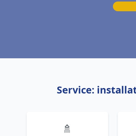
Service: install
🚿