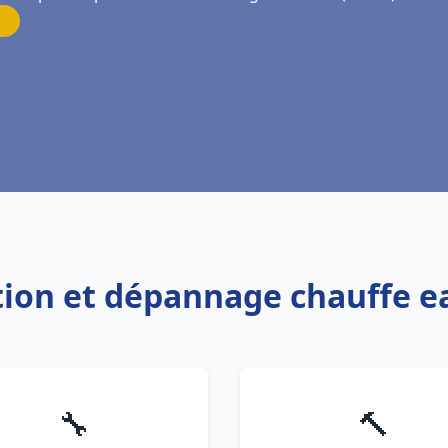
ation et dépannage chauffe e
🔧
🔨