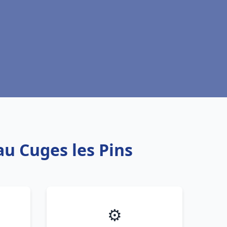
au Cuges les Pins
⚙️