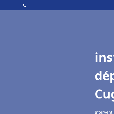
📞
ins
dé
Cug
Interventi