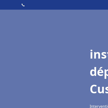
📞
ins
dé
Cu
Interventi