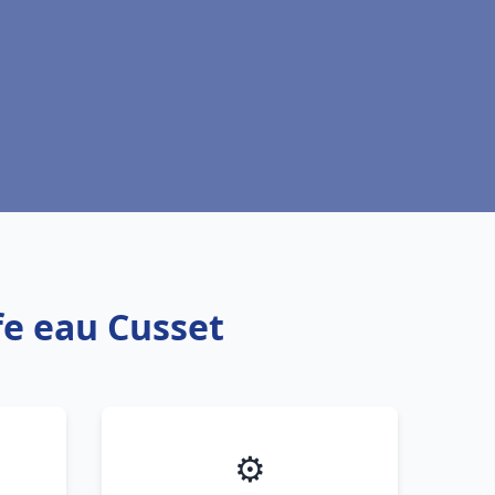
fe eau Cusset
⚙️