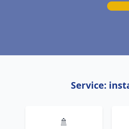
Service: ins
🚿