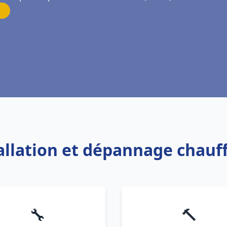
tallation et dépannage chauf
🔧
🔨