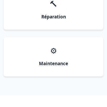
🔨
Réparation
⚙️
Maintenance