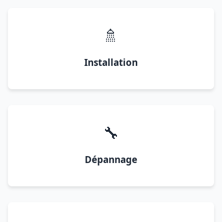
🚿
Installation
🔧
Dépannage