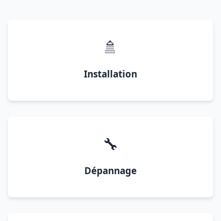
🚿
Installation
🔧
Dépannage