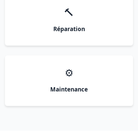
🔨
Réparation
⚙️
Maintenance