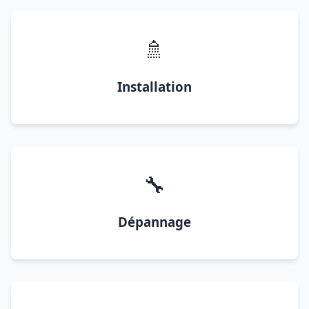
🚿
Installation
🔧
Dépannage