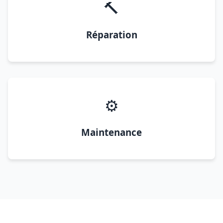
🔨
Réparation
⚙️
Maintenance