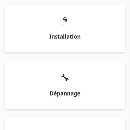
🚿
Installation
🔧
Dépannage