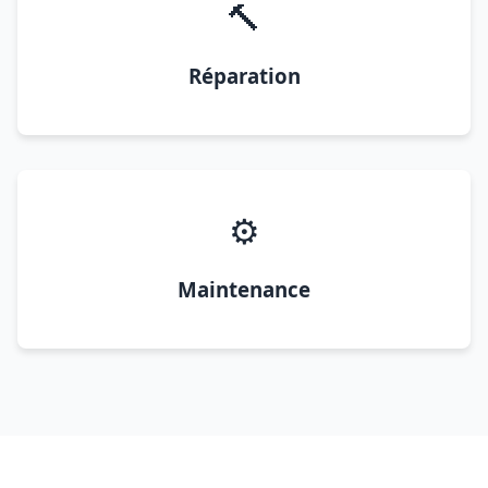
🔨
Réparation
⚙️
Maintenance