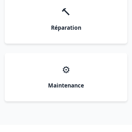
🔨
Réparation
⚙️
Maintenance