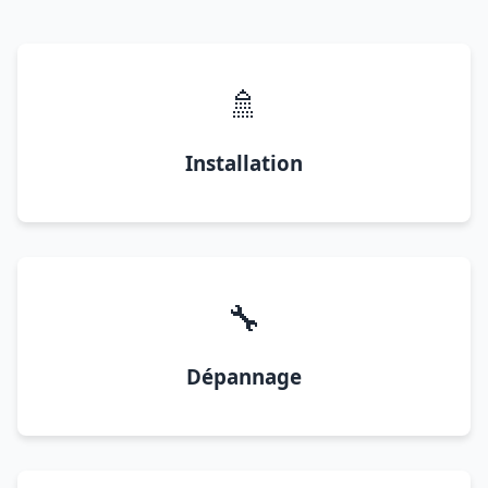
🚿
Installation
🔧
Dépannage