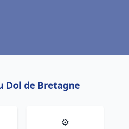
au Dol de Bretagne
⚙️