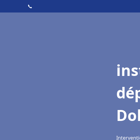
📞
ins
dé
Do
Intervent