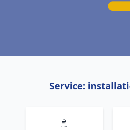
Service: installa
🚿