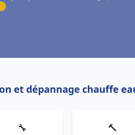
tion et dépannage chauffe e
🔧
🔨