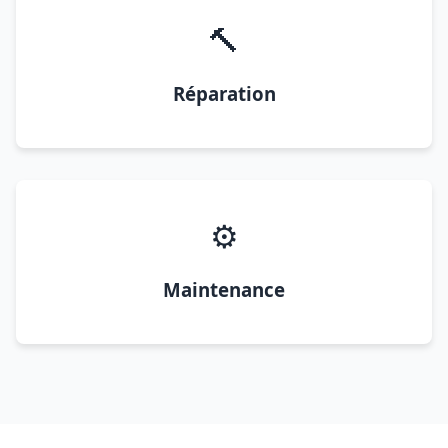
🔨
Réparation
⚙️
Maintenance