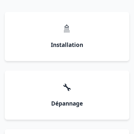
🚿
Installation
🔧
Dépannage