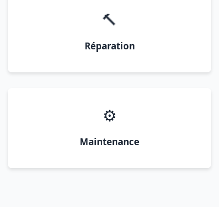
🔨
Réparation
⚙️
Maintenance