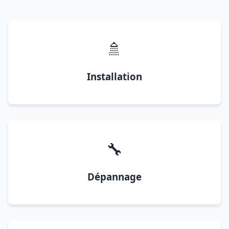
🚿
Installation
🔧
Dépannage