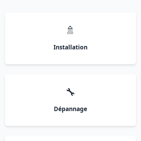
🚿
Installation
🔧
Dépannage