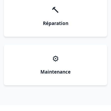
🔨
Réparation
⚙️
Maintenance