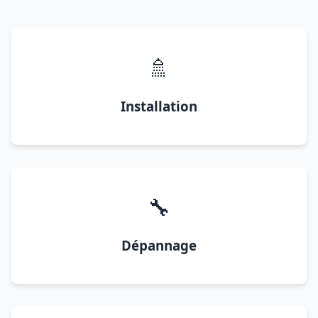
🚿
Installation
🔧
Dépannage