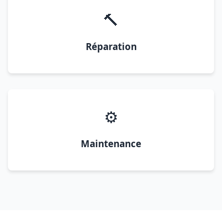
🔨
Réparation
⚙️
Maintenance