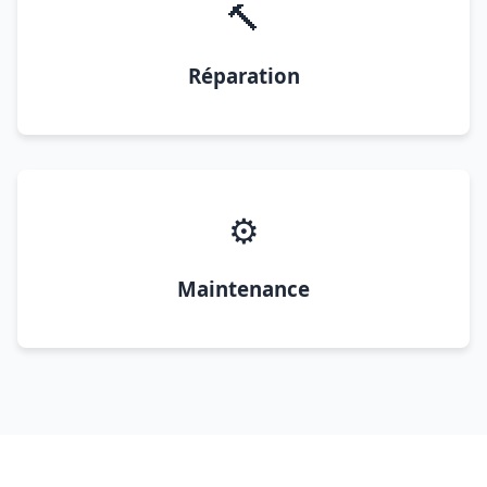
🔨
Réparation
⚙️
Maintenance