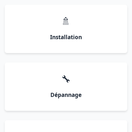
🚿
Installation
🔧
Dépannage