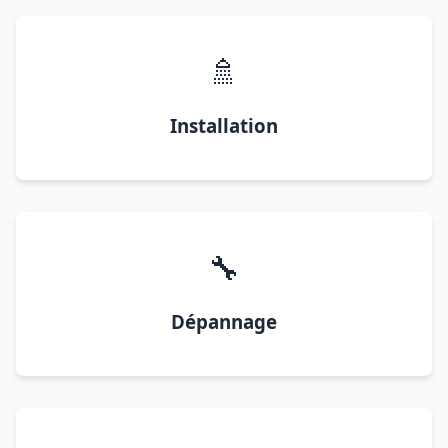
🚿
Installation
🔧
Dépannage