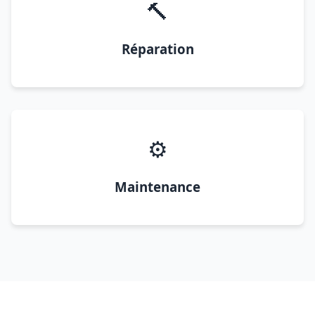
🔨
Réparation
⚙️
Maintenance