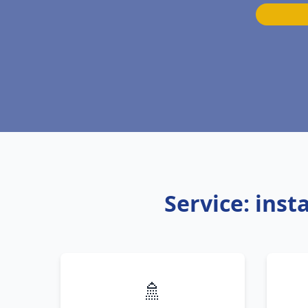
Service: ins
🚿