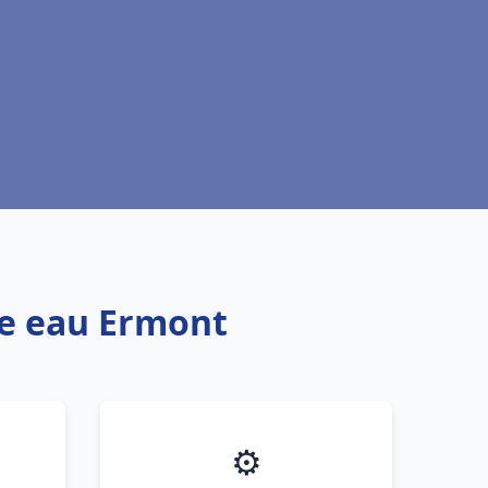
fe eau Ermont
⚙️