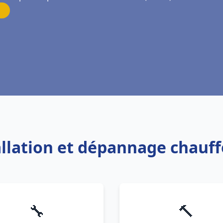
tallation et dépannage chauf
🔧
🔨