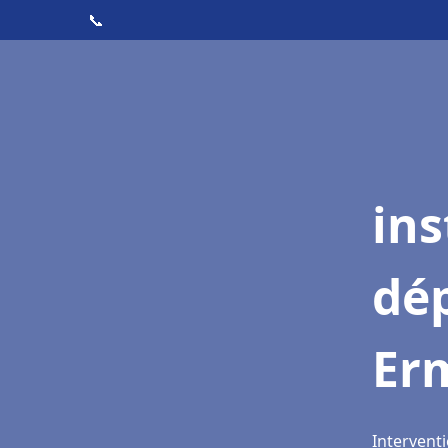
📞
ins
dé
Er
Intervent