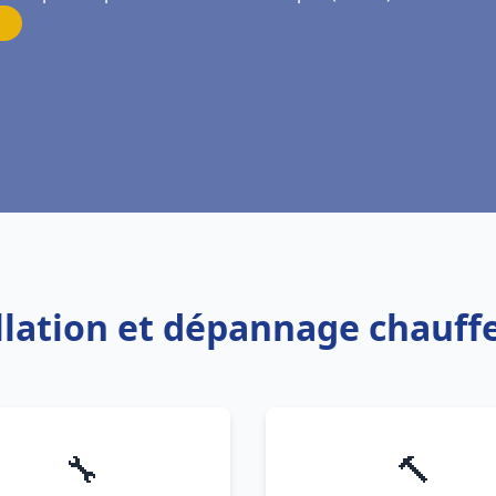
allation et dépannage chauf
🔧
🔨