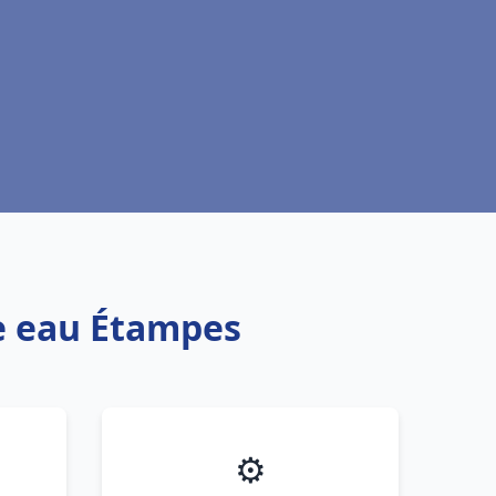
fe eau Étampes
⚙️