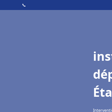
📞
ins
dé
Ét
Intervent