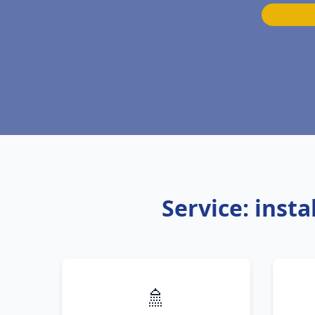
Service: inst
🚿