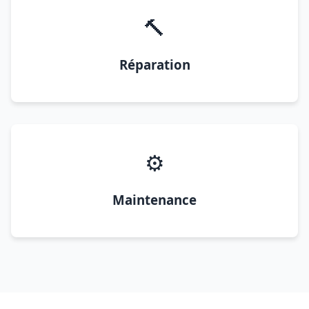
🔨
Réparation
⚙️
Maintenance