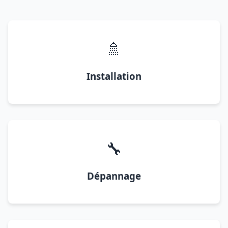
🚿
Installation
🔧
Dépannage