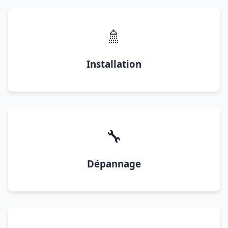
🚿
Installation
🔧
Dépannage