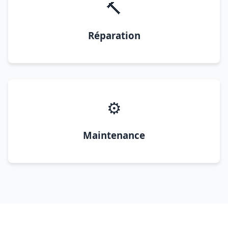
🔨
Réparation
⚙️
Maintenance