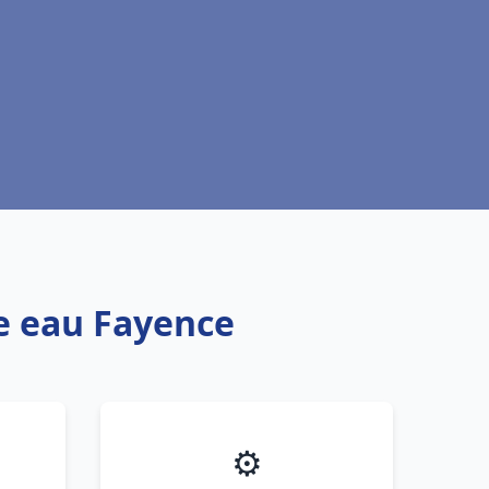
fe eau Fayence
⚙️