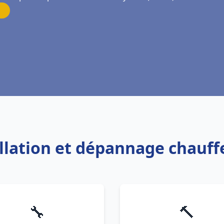
allation et dépannage chauf
🔧
🔨