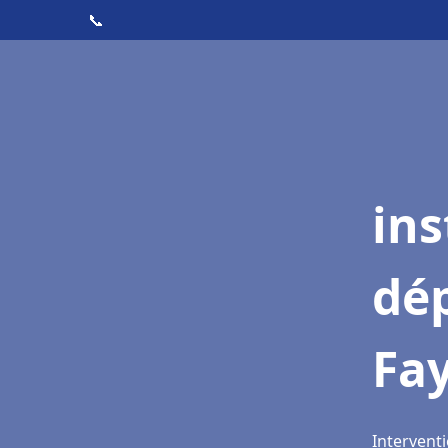
📞
ins
dé
Fa
Interventi