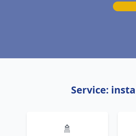
Service: inst
🚿