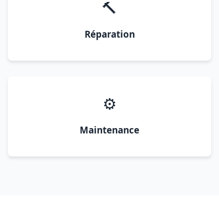
🔨
Réparation
⚙️
Maintenance