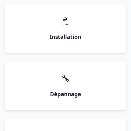
🚿
Installation
🔧
Dépannage