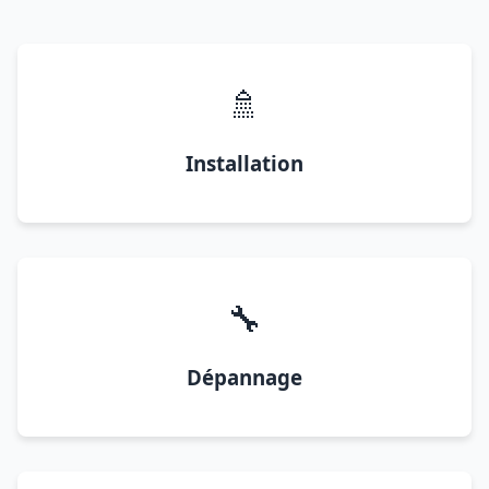
🚿
Installation
🔧
Dépannage