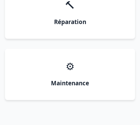
🔨
Réparation
⚙️
Maintenance