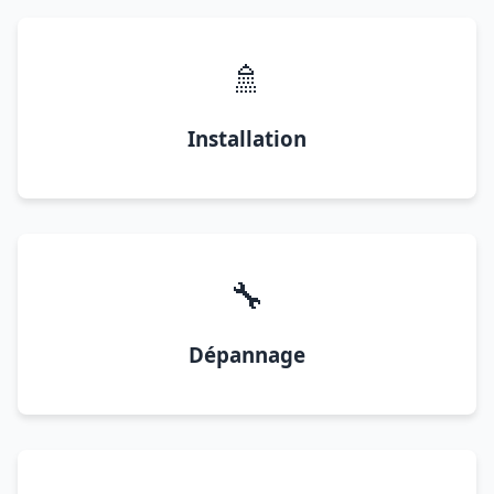
🚿
Installation
🔧
Dépannage