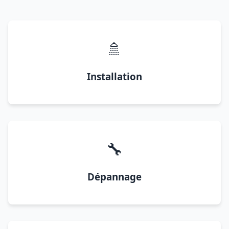
🚿
Installation
🔧
Dépannage