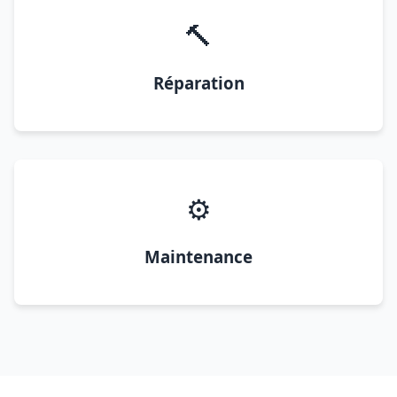
🔨
Réparation
⚙️
Maintenance