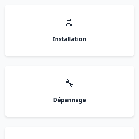
🚿
Installation
🔧
Dépannage