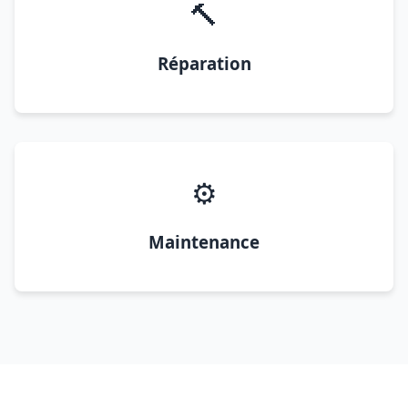
🔨
Réparation
⚙️
Maintenance