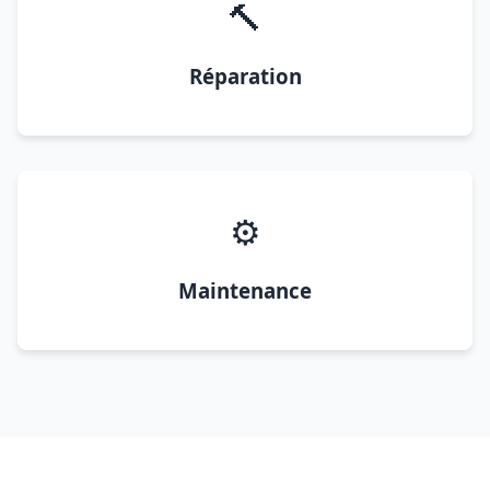
🔨
Réparation
⚙️
Maintenance