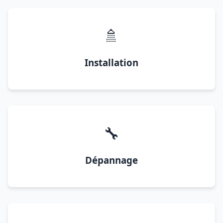
🚿
Installation
🔧
Dépannage