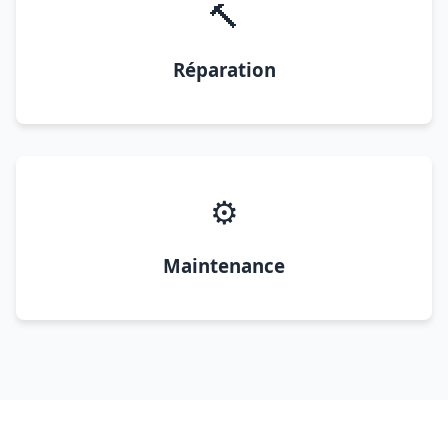
🔨
Réparation
⚙️
Maintenance