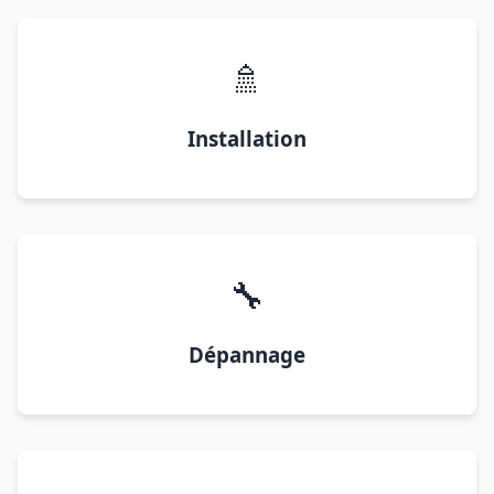
🚿
Installation
🔧
Dépannage