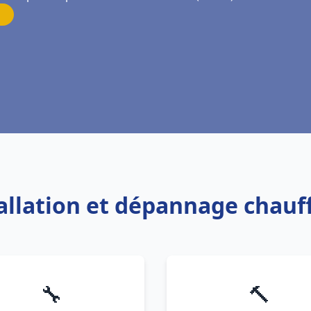
tallation et dépannage chauf
🔧
🔨