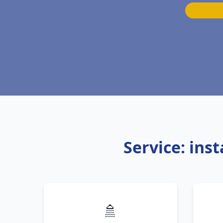
Service: ins
🚿