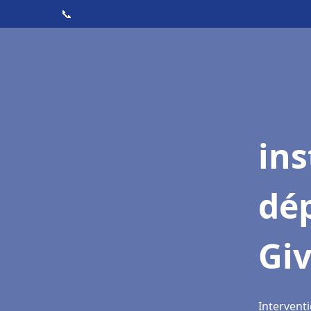
📞
ins
dé
Gi
Interventi