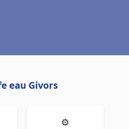
fe eau Givors
⚙️