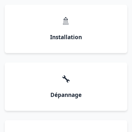
🚿
Installation
🔧
Dépannage