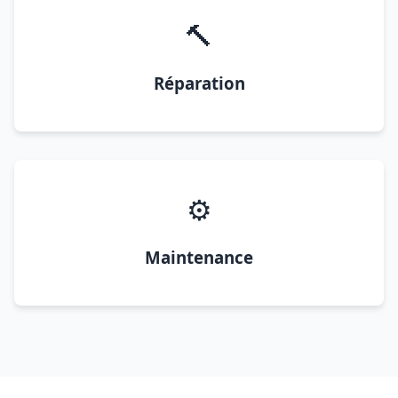
🔨
Réparation
⚙️
Maintenance