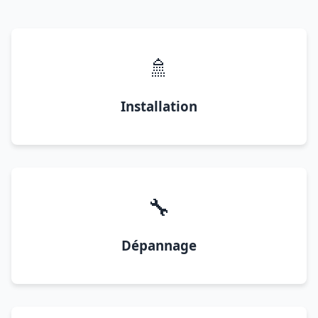
🚿
Installation
🔧
Dépannage