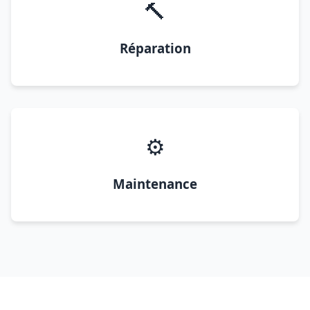
🔨
Réparation
⚙️
Maintenance