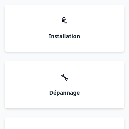
🚿
Installation
🔧
Dépannage