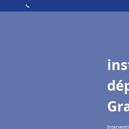
📞
ins
dé
Gr
Interventi