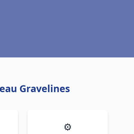
 eau Gravelines
⚙️