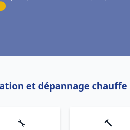
llation et dépannage chauffe
🔧
🔨