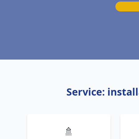
Service: insta
🚿