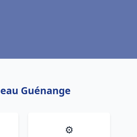
e eau Guénange
⚙️