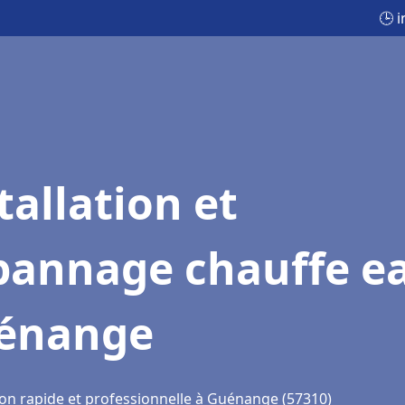
🕒 
tallation et
pannage chauffe e
énange
ion rapide et professionnelle à Guénange (57310)