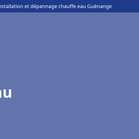
installation et dépannage chauffe eau Guénange
au