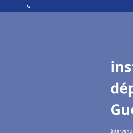
📞
ins
dé
Gu
Intervent