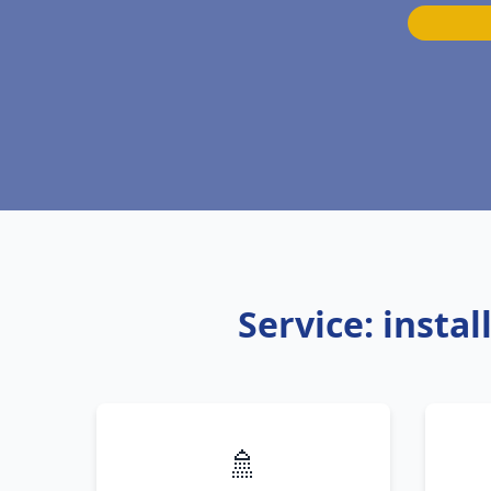
Service: inst
🚿