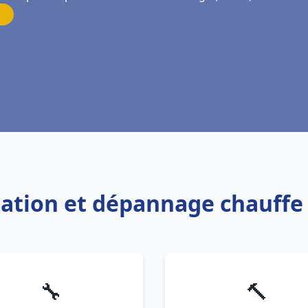
allation et dépannage chauff
🔧
🔨