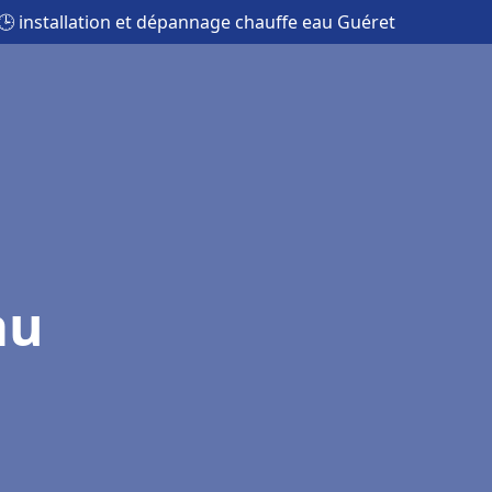
🕒 installation et dépannage chauffe eau Guéret
au