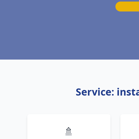
Service: ins
🚿