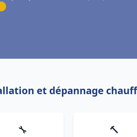
tallation et dépannage chauf
🔧
🔨