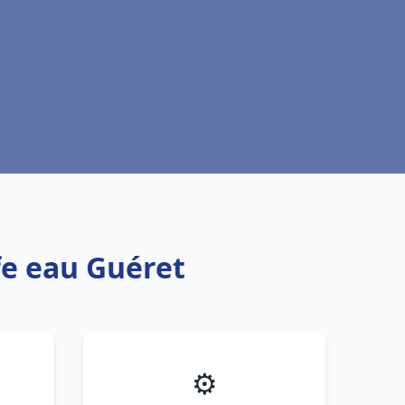
fe eau Guéret
⚙️