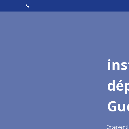
📞
ins
dé
Gu
Interventi