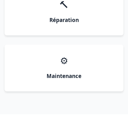
🔨
Réparation
⚙️
Maintenance