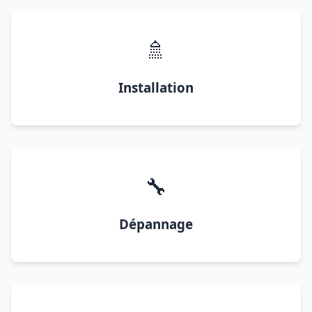
🚿
Installation
🔧
Dépannage