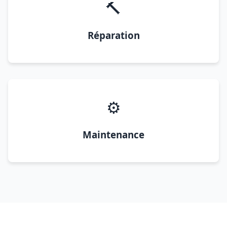
🔨
Réparation
⚙️
Maintenance