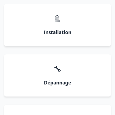
🚿
Installation
🔧
Dépannage