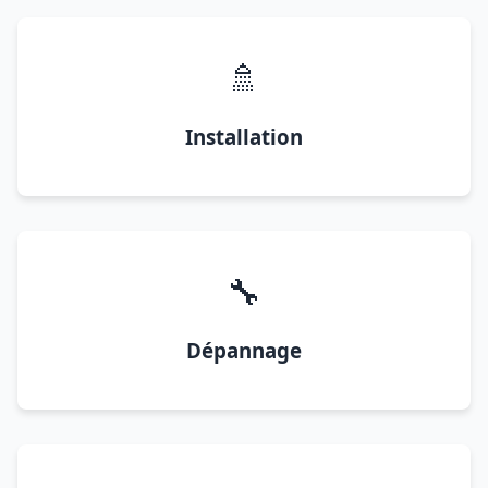
🚿
Installation
🔧
Dépannage