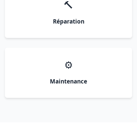
🔨
Réparation
⚙️
Maintenance