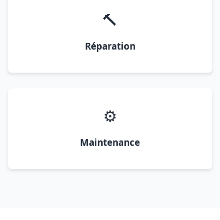
🔨
Réparation
⚙️
Maintenance