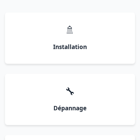
🚿
Installation
🔧
Dépannage