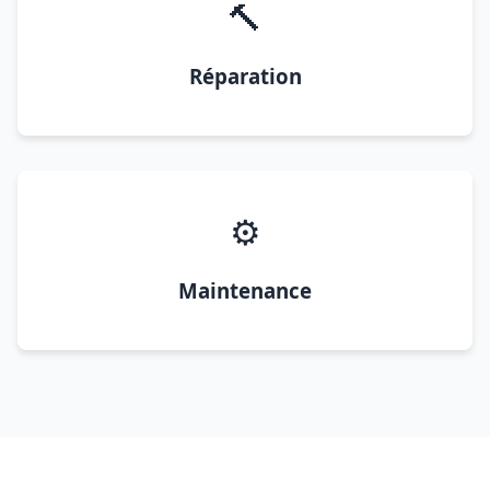
🔨
Réparation
⚙️
Maintenance