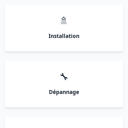
🚿
Installation
🔧
Dépannage