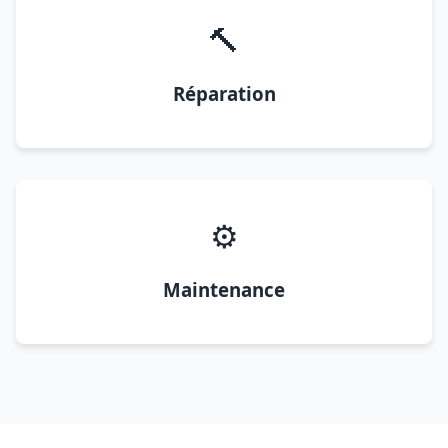
🔨
Réparation
⚙️
Maintenance