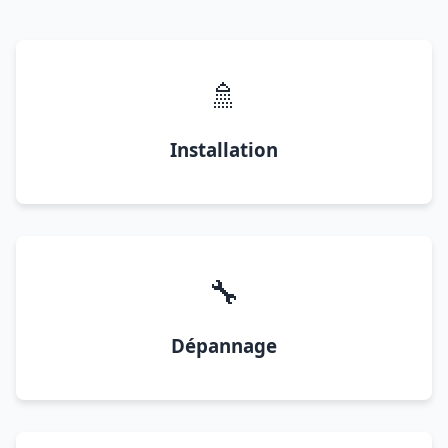
🚿
Installation
🔧
Dépannage