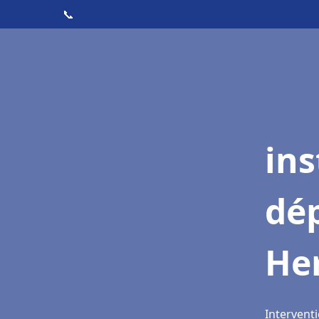
📞
ins
dé
He
Interventi