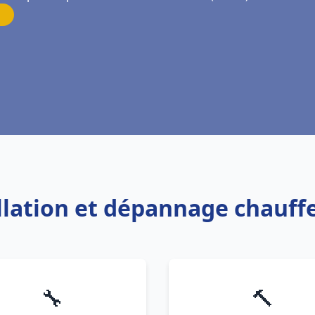
allation et dépannage chauff
🔧
🔨