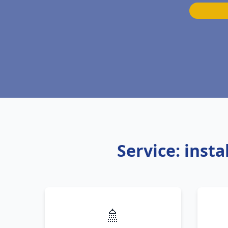
Service: inst
🚿