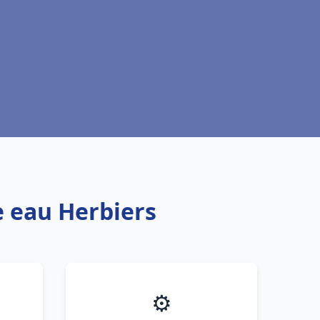
e eau Herbiers
⚙️