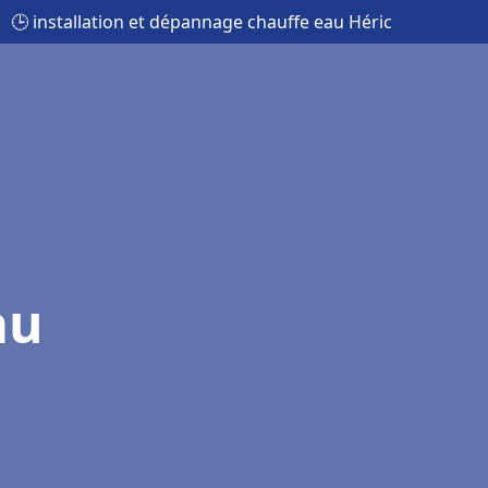
🕒 installation et dépannage chauffe eau Héric
au