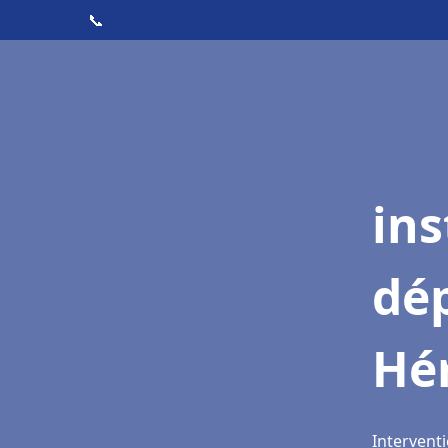
📞
ins
dé
Hé
Interventi