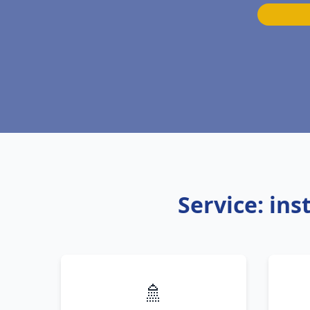
Service: in
🚿