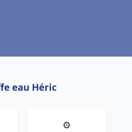
fe eau Héric
⚙️