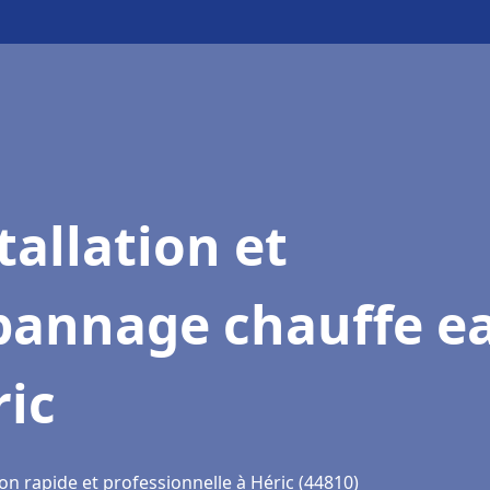
tallation et
pannage chauffe e
ric
on rapide et professionnelle à Héric (44810)