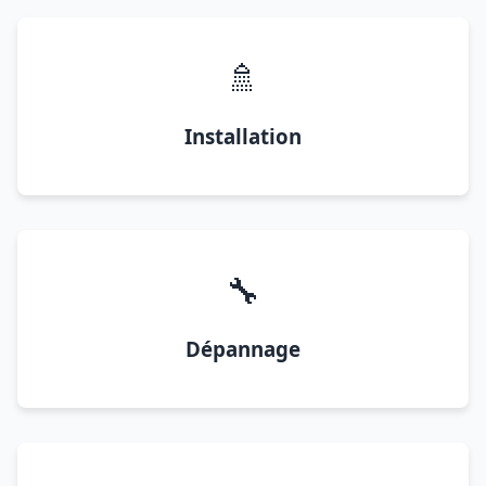
🚿
Installation
🔧
Dépannage