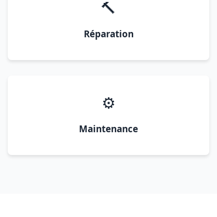
🔨
Réparation
⚙️
Maintenance