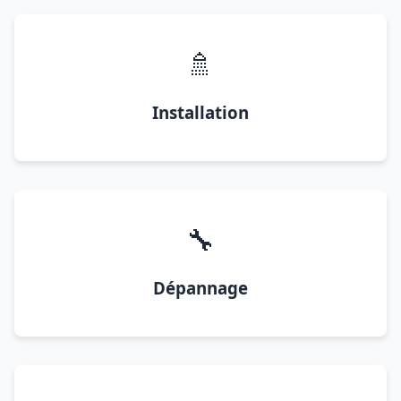
🚿
Installation
🔧
Dépannage