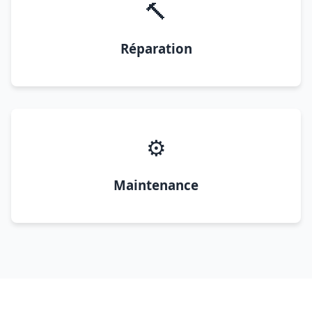
🔨
Réparation
⚙️
Maintenance