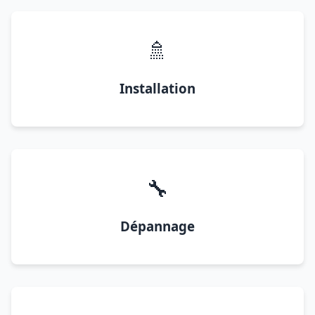
🚿
Installation
🔧
Dépannage