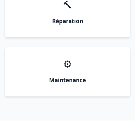
🔨
Réparation
⚙️
Maintenance