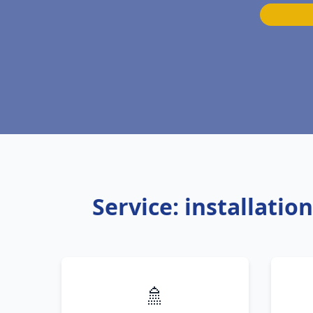
Service: installati
🚿