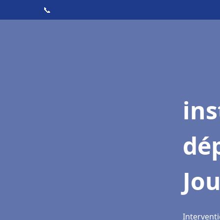
📞
ins
dé
Jou
Interventi