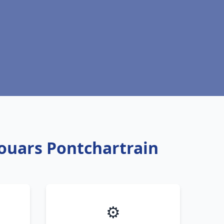
Jouars Pontchartrain
⚙️