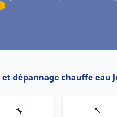
on et dépannage chauffe eau 
🔧
🔨