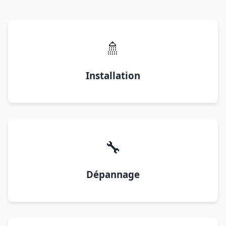
🚿
Installation
🔧
Dépannage