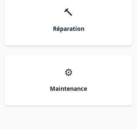
🔨
Réparation
⚙️
Maintenance