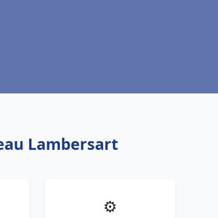
 eau Lambersart
⚙️