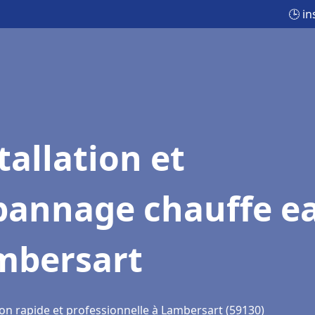
🕒 i
tallation et
pannage chauffe e
mbersart
ion rapide et professionnelle à Lambersart (59130)