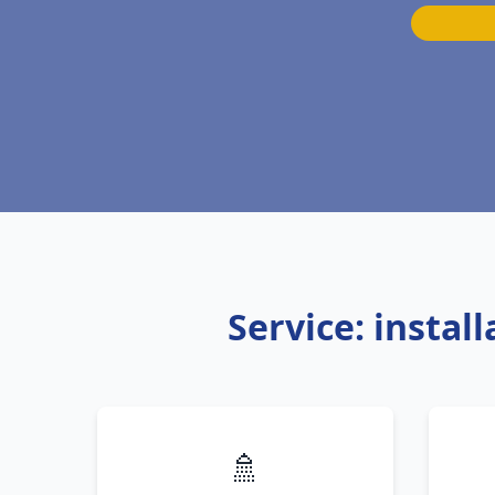
Service: insta
🚿