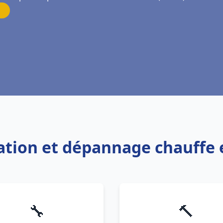
lation et dépannage chauffe
🔧
🔨