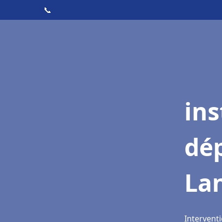
📞
ins
dé
Lan
Interventi