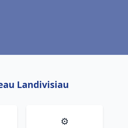
 eau Landivisiau
⚙️