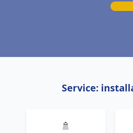
Service: instal
🚿