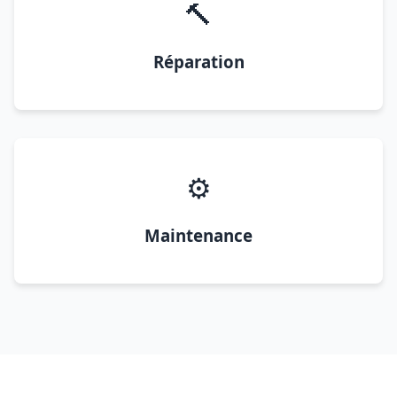
🔨
Réparation
⚙️
Maintenance