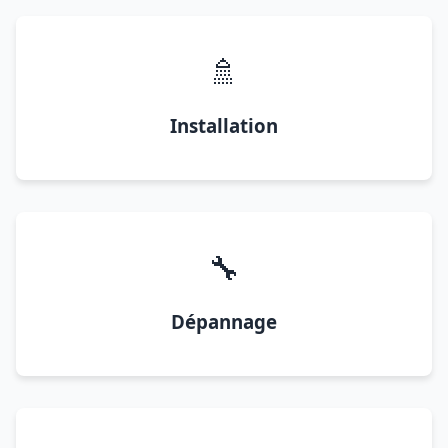
🚿
Installation
🔧
Dépannage