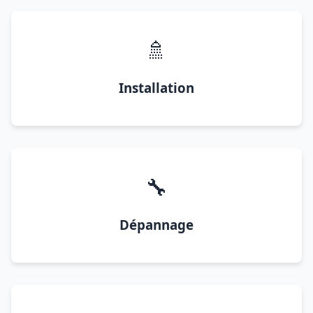
🚿
Installation
🔧
Dépannage