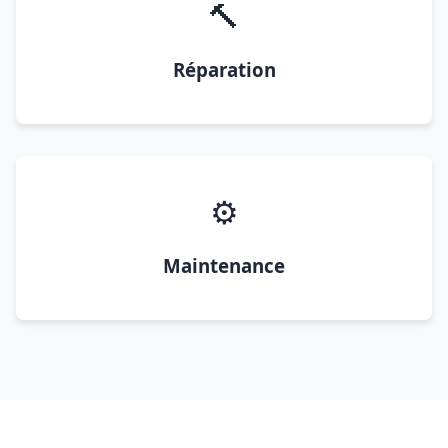
🔨
Réparation
⚙️
Maintenance